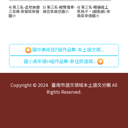
4) 第三名-此地無銀
5) 第三名-螳臂擋車-
6) 第三名-瞎貓碰上
三百兩-新營區新營
麻豆區麻豆國小
死耗子。(越南語)-安
國小
南區安順國小
國中美術班F組作品集-本土語文類...
國小高年級H組作品集-新住民語類...
頁尾區域內容
Copyright © 2024 臺南市語文領域本土語文分團 All
Rights Reserved.