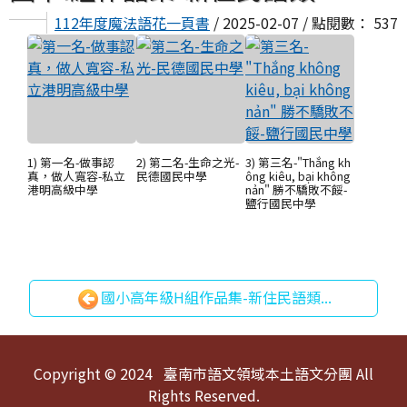
112年度魔法語花一頁書
/ 2025-02-07 / 點閱數： 537
1) 第一名-做事認
2) 第二名-生命之光-
3) 第三名-"Thắng kh
真，做人寬容-私立
民德國民中學
ông kiêu, bại không
港明高級中學
nản" 勝不驕敗不餒-
鹽行國民中學
國小高年級H組作品集-新住民語類...
頁尾區域內容
Copyright © 2024 臺南市語文領域本土語文分團 All
Rights Reserved.