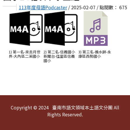
113年度母語Podcaster
/ 2025-02-07 / 點閱數： 675
1) 第一名-來去月世
2) 第二名-信義國小
3) 第三名-擔水餅-永
界-大內區二溪國小
新聞台-佳里區信義
康區西勢國小
國小
頁尾區域內容
Copyright © 2024 臺南市語文領域本土語文分團 All
Rights Reserved.