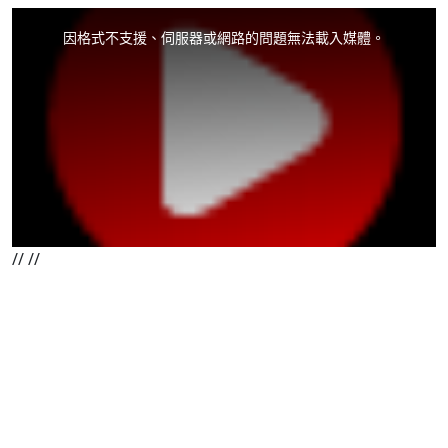
XOOPS
This
is
a
因格式不支援、伺服器或網路的問題無法載入媒體。
modal
window.
//
//