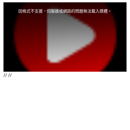
XOOPS
This
is
a
因格式不支援、伺服器或網路的問題無法載入媒體。
modal
window.
//
//