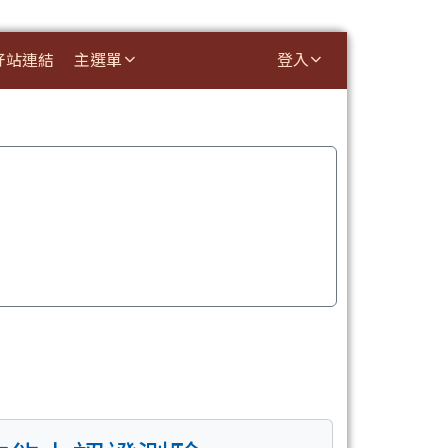
好站連結
主選單
登入
⏸