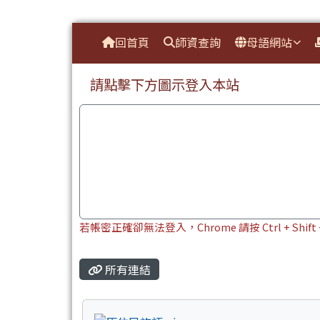
臺南市本土教育資源網
導覽列
跳至主內容區
回首頁
師資查詢
母語網站
頁尾區域
上中區域內容
請點擊下方圖示登入本站
若帳密正確卻無法登入，Chrome 請按 Ctrl + Shi
主內容區域
所有連結
title:原住民族語