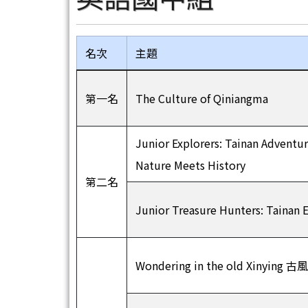
名次
主題
第一名
The Culture of Qiniangma
Junior Explorers: Tainan Adventur
Nature Meets History
第二名
Junior Treasure Hunters: Tainan 
Wondering in the old Xinyin