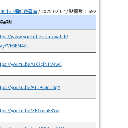
3年度小小網紅遊臺南
/ 2025-02-07 / 點閱數： 692
品網址
tps://www.youtube.com/watch?
ayYVh6EM4ds
tps://youtu.be/UX7cjNFV4wE
tps://youtu.be/A11POIcT3gY
tps://youtu.be/ZF1rnjaF3Yw