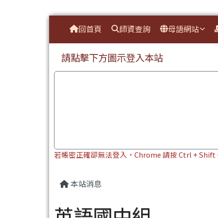
臺南市本土教育資源網
導覽列
跳至主內容區
回首頁
師資查詢
母語網站
頁尾區域
上中區域內容
請點擊下方圖示登入本站
若帳密正確卻無法登入，Chrome 請按 Ctrl + Shi
主內容區域
本站消息
英語國中組