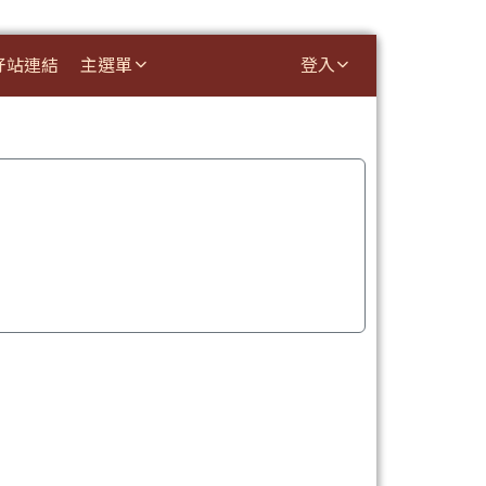
好站連結
主選單
登入
⏸