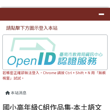
臺南市本土教育資源網
導覽列
跳至主內容區
⏸
頁尾區域
上中區域內容
請點擊下方圖示登入本站
若帳密正確卻無法登入，Chrome 請按 Ctrl + Shift + N 用「無痕
視窗」試試。
主內容區域
本站消息
國小高年級C組作品集-本土語文