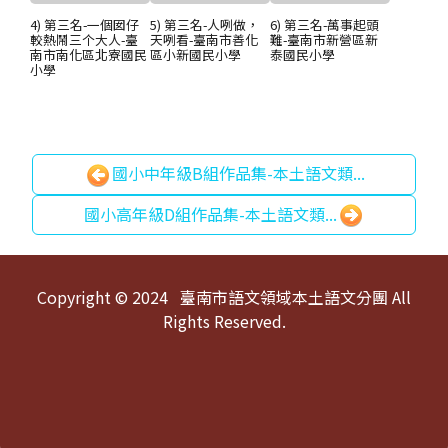
4) 第三名-一個囡仔
5) 第三名-人咧做，
6) 第三名-萬事起頭
較熱鬧三个大人-臺
天咧看-臺南市善化
難-臺南市新營區新
南市南化區北寮國民
區小新國民小學
泰國民小學
小學
國小中年級B組作品集-本土語文類...
國小高年級D組作品集-本土語文類...
頁尾區域內容
Copyright © 2024 臺南市語文領域本土語文分團 All
Rights Reserved.