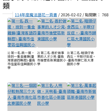
類
114年度魔法語花一頁書
/ 2026-02-02 / 點閱數： 768
1) 第一名-跌一擺，
2) 第二名-善於做事
3) 第二名-暗頭仔食
撿到一隻金雞嫲(臺
業的人才少見-臺南
西瓜，半暝仔反症。
灣客語四縣腔)-臺南
市後壁區新東國民小
-臺南市歸仁區大潭
市佳里區佳興國民小
學
國民小學
學