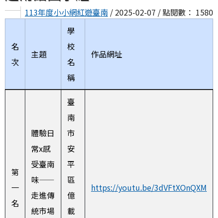
113年度小小網紅遊臺南
/ 2025-02-07 / 點閱數： 1580
學
名
校
主題
作品網址
次
名
稱
臺
南
體驗日
市
常x感
安
受臺南
平
第
味——
區
一
https://youtu.be/3dVFtXOnQXM
走進傳
億
名
統市場
載