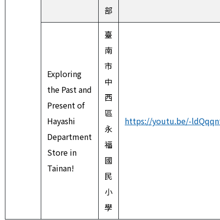
部
臺
南
市
Exploring
中
the Past and
西
Present of
區
Hayashi
https://youtu.be/-ldQqq
永
Department
福
Store in
國
Tainan!
民
小
學