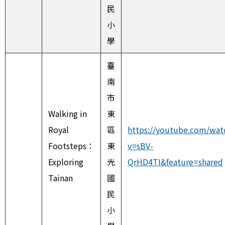
民
小
學
臺
南
市
Walking in
東
Royal
區
https://youtube.com/wat
Footsteps：
東
v=sBV-
Exploring
光
QrHD4TI&feature=shared
Tainan
國
民
小