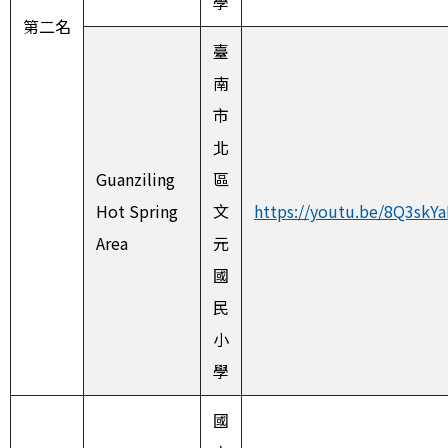
學
第二名
臺
南
市
北
Guanziling
區
Hot Spring
文
https://youtu.be/8Q3skY
Area
元
國
民
小
學
國