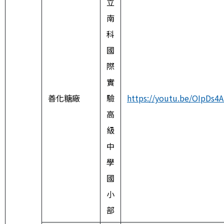
立
南
科
國
際
實
善化糖廠
驗
https://youtu.be/OIpDs4
高
級
中
學
國
小
部