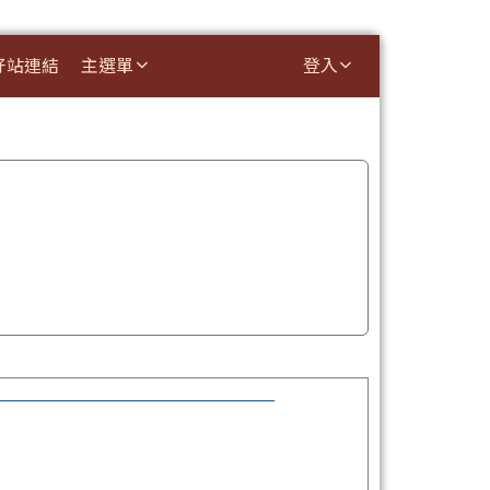
好站連結
主選單
登入
⏸
南市11 3學年度本土語開課統計資料