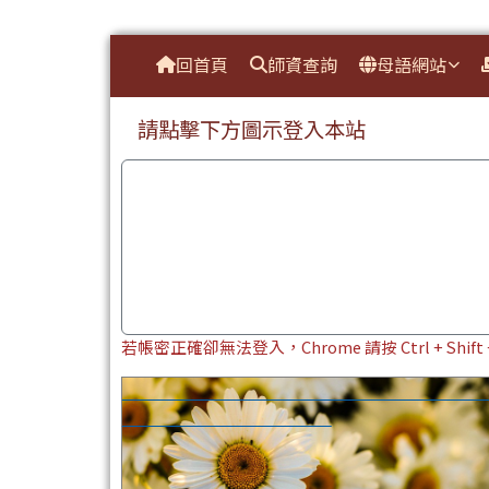
臺南市本土教育資源網
導覽列
跳至主內容區
回首頁
師資查詢
母語網站
頁尾區域
上中區域內容
請點擊下方圖示登入本站
若帳密正確卻無法登入，Chrome 請按 Ctrl + Shi
0126+27本土語文素養導向跨領域課程設計暨
召集人工作坊研習資料分享