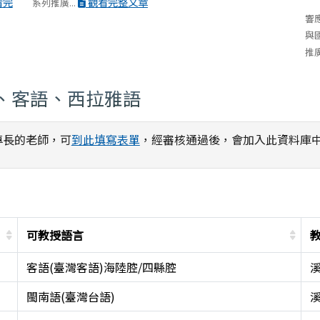
看完
觀看完整文章
系列推廣...
響
與
推廣
、客語、西拉雅語
專長的老師，可
到此填寫表單
，經審核通過後，會加入此資料庫
可教授語言
客語(臺灣客語)海陸腔/四縣腔
閩南語(臺灣台語)