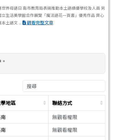
應世界母語日 南市教育局表揚推動本土語績優學校及人員 另
國立生活美學館合作展覽「魔法語花一頁書」優秀作品 齊心
觀看完整文章
本土語文 ...
中。
教學地區
聯絡方式
溪南
無觀看權限
溪南
無觀看權限